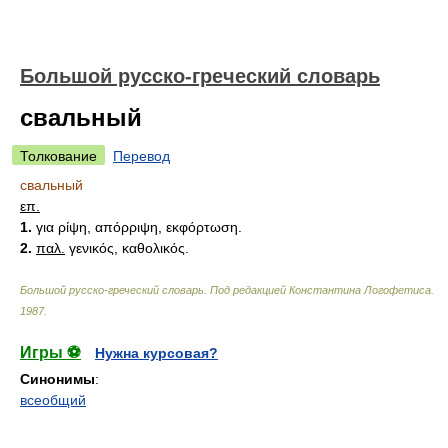
Большой русско-греческий словарь
свальный
Толкование
Перевод
свальный
επ.
1.
για ρίψη, απόρριψη, εκφόρτωση.
2.
παλ.
γενικός, καθολικός.
Большой русско-греческий словарь
.
Под редакцией Константина Логофетиса
.
1987
.
Игры ⚽
Нужна курсовая?
Синонимы
:
всеобщий