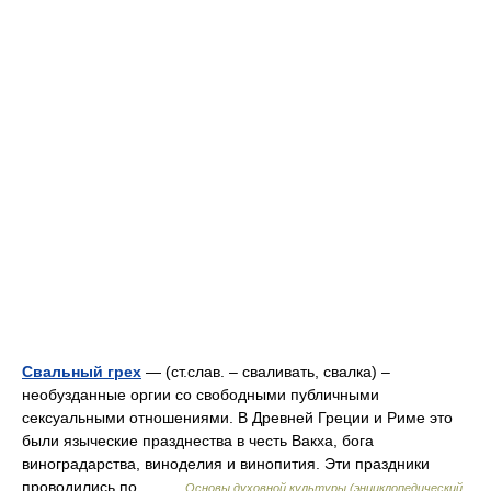
Свальный грех
— (ст.слав. – сваливать, свалка) –
необузданные оргии со свободными публичными
сексуальными отношениями. В Древней Греции и Риме это
были языческие празднества в честь Вакха, бога
виноградарства, виноделия и винопития. Эти праздники
проводились по… …
Основы духовной культуры (энциклопедический