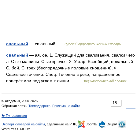
свальный
— св альный …
Русский орфографический словарь
свальный
— ая, ое. 1. Служащий для сваливания, свалки чего
л. С ые машины. С ые крючья. 2. Устар. Всеобщий, повальный.
С. бой. С. грех (беспорядочные половые сношения). ◊
Свальное течение. Спец. Течение в реке, направленное
поперёк или под углом к линии… …
Энциклопедический словарь
© Академик, 2000-2026
18+
Обратная связь:
Техподдержка
,
Реклама на сайте
👣 Путешествия
Экспорт словарей на сайты
, сделанные на PHP,
Joomla,
Drupal,
WordPress, MODx.